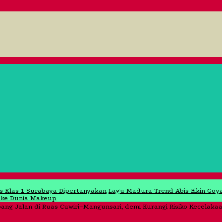
as Klas 1 Surabaya Dipertanyakan
Lagu Madura Trend Abis Bikin Goy
 ke Dunia Makeup
ng Jalan di Ruas Cuwiri–Mangunsari, demi Kurangi Risiko Kecelaka