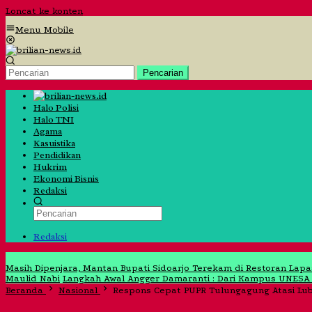
Loncat ke konten
Menu Mobile
Pencarian
Halo Polisi
Halo TNI
Agama
Kasuistika
Pendidikan
Hukrim
Ekonomi Bisnis
Redaksi
Redaksi
Jangan Lewatkan
Masih Dipenjara, Mantan Bupati Sidoarjo Terekam di Restoran Lap
Maulid Nabi
Langkah Awal Angger Damaranti : Dari Kampus UNESA
Beranda
Nasional
Respons Cepat PUPR Tulungagung Atasi Luba