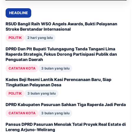
HEADLINE
RSUD Bangil Raih WSO Angels Awards, Bukti Pelayanan
Stroke Berstandar Internasional
POLITIK
2 hari yang lalu
DPRD Dan Plt Bupati Tulungagung Tanda Tangani Lima
3 bulan yang lalu
4 bulan yang lalu
3 bulan yang lalu
Raperda Strategis, Fokus Dorong Partisipasi Publik dan
Penguatan Daerah
Kades Beji Resmi Lantik Kasi Perencanaan
Pansus DPRD Pasuruan Menolak Total Proyek
DPRD Kabupaten Pasuruan Sahkan Tiga
Baru, Siap Tingkatkan Pelayanan Desa
Real Estate di Lereng Arjuno-Welirang
Raperda Jadi Perda
CATATAN KOTA
3 bulan yang lalu
Kades Beji Resmi Lantik Kasi Perencanaan Baru, Siap
Tingkatkan Pelayanan Desa
POLITIK
3 bulan yang lalu
DPRD Kabupaten Pasuruan Sahkan Tiga Raperda Jadi Perda
CATATAN KOTA
3 bulan yang lalu
Pansus DPRD Pasuruan Menolak Total Proyek Real Estate di
Lereng Arjuno-Welirang