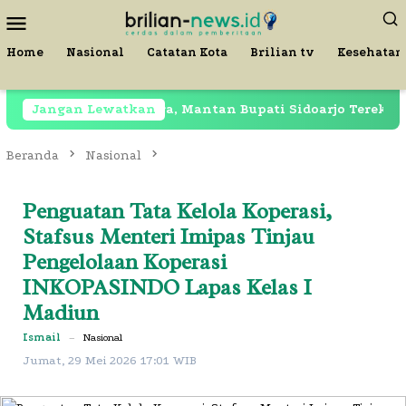
Loncat
Menu
ke
Mobile
konten
Home
Nasional
Catatan Kota
Brilian tv
Kesehatan
asih Dipenjara, Mantan Bupati Sidoarjo Terekam di Resto
Jangan Lewatkan
Beranda
Nasional
Penguatan Tata Kelola Koperasi,
Stafsus Menteri Imipas Tinjau
Pengelolaan Koperasi
INKOPASINDO Lapas Kelas I
Madiun
Ismail
–
Nasional
Jumat, 29 Mei 2026 17:01 WIB