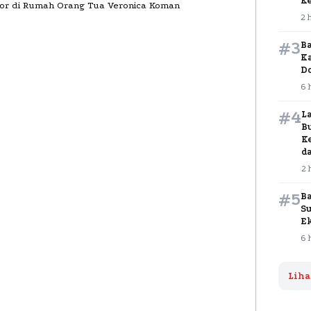
K
2 
#3
B
K
D
6 
#4
L
B
K
d
2 
#5
B
S
E
6 
Liha