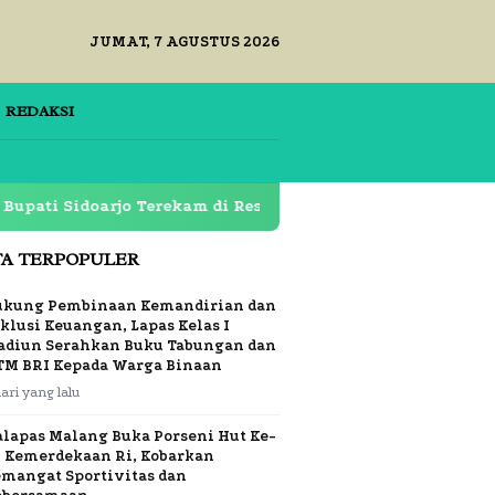
JUMAT, 7 AGUSTUS 2026
REDAKSI
oarjo Terekam di Restoran Lapas Klas 1 Surabaya Diperta
TA TERPOPULER
ukung Pembinaan Kemandirian dan
klusi Keuangan, Lapas Kelas I
adiun Serahkan Buku Tabungan dan
TM BRI Kepada Warga Binaan
hari yang lalu
alapas Malang Buka Porseni Hut Ke-
1 Kemerdekaan Ri, Kobarkan
emangat Sportivitas dan