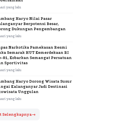
ebersamaan
hari yang lalu
ambang Haryo Nilai Pasar
alanganyar Berpotensi Besar,
orong Dukungan Pengembangan
hari yang lalu
apas Narkotika Pamekasan Resmi
uka Semarak HUT Kemerdekaan RI
e-81, Kobarkan Semangat Persatuan
an Sportivitas
hari yang lalu
ambang Haryo Dorong Wisata Susur
ungai Kalanganyar Jadi Destinasi
kowisata Unggulan
hari yang lalu
t Selengkapnya
→