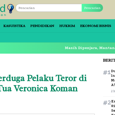
Pencarian
KASUISTIKA
PENDIDIKAN
HUKRIM
EKONOMI BISNIS
Masih Dipenjara, Mantan Bupati Sid
BERI
#1
D
rduga Pelaku Teror di
In
M
ua Veronica Koman
A
2 
#2
K
8
S