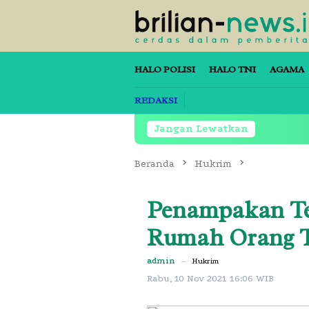
Loncat
ke
konten
HALO POLISI
HALO TNI
AGAMA
REDAKSI
Jangan Lewatkan
Beranda
Hukrim
Penampakan Te
Rumah Orang T
admin
–
Hukrim
Rabu, 10 Nov 2021 16:06 WIB