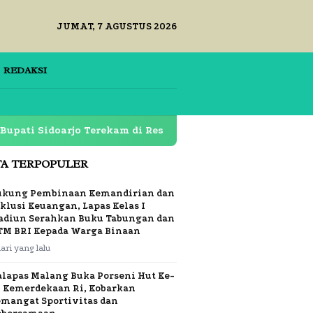
JUMAT, 7 AGUSTUS 2026
REDAKSI
doarjo Terekam di Restoran Lapas Klas 1 Surabaya Dipert
TA TERPOPULER
ukung Pembinaan Kemandirian dan
klusi Keuangan, Lapas Kelas I
adiun Serahkan Buku Tabungan dan
TM BRI Kepada Warga Binaan
hari yang lalu
alapas Malang Buka Porseni Hut Ke-
1 Kemerdekaan Ri, Kobarkan
emangat Sportivitas dan