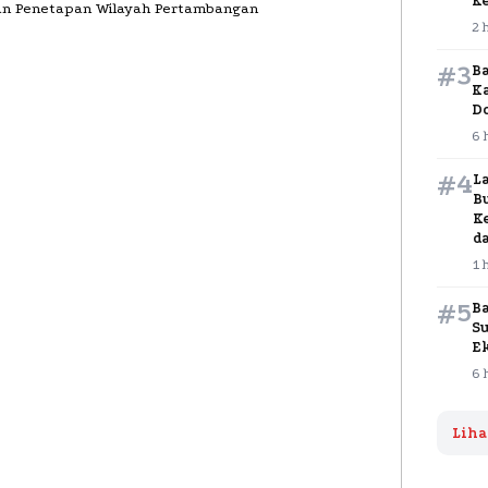
K
2 
#3
B
K
D
6 
#4
L
B
K
d
1 
#5
B
S
E
6 
Liha