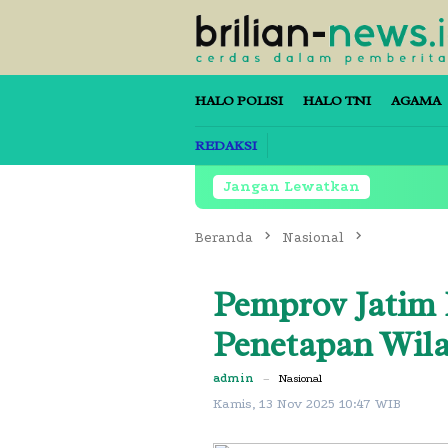
Loncat
ke
konten
HALO POLISI
HALO TNI
AGAMA
REDAKSI
Jangan Lewatkan
Beranda
Nasional
Pemprov Jatim
Penetapan Wil
admin
–
Nasional
Kamis, 13 Nov 2025 10:47 WIB