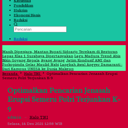
Kasuistika
Pendidikan
Hukrim
Ekonomi Bisnis
Redaksi
Redaksi
Jangan Lewatkan
Masih Dipenjara, Mantan Bupati Sidoarjo Terekam di Restoran
Lapas Klas 1 Surabaya Dipertanyakan
Lagu Madura Trend Abis
Bikin Goyang Kepala
Ayang Ayang
Jatim Kondusif AMI dan
Forkopimda Gelar Maulid Nabi
Langkah Awal Angger Damaranti :
Dari Kampus UNESA ke Dunia Makeup
Beranda
Halo TNI
Optimalkan Pencarian Jenasah Erupsi
Semeru Polri Terjunkan K-9
Optimalkan Pencarian Jenasah
Erupsi Semeru Polri Terjunkan K-
9
admin
–
Halo TNI
Selasa, 14 Des 2021 12:58 WIB