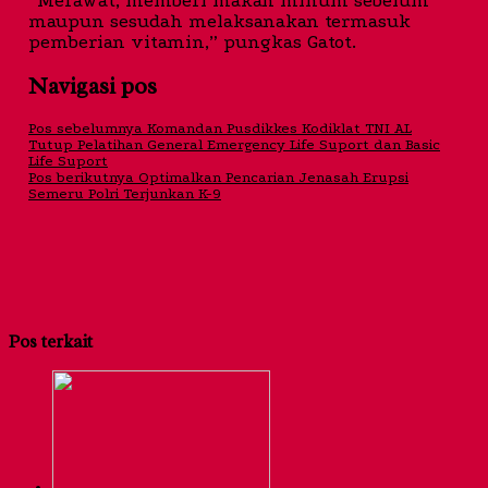
“Merawat, memberi makan minum sebelum
maupun sesudah melaksanakan termasuk
pemberian vitamin,” pungkas Gatot.
Navigasi pos
Pos sebelumnya
Komandan Pusdikkes Kodiklat TNI AL
Tutup Pelatihan General Emergency Life Suport dan Basic
Life Suport
Pos berikutnya
Optimalkan Pencarian Jenasah Erupsi
Semeru Polri Terjunkan K-9
Pos terkait