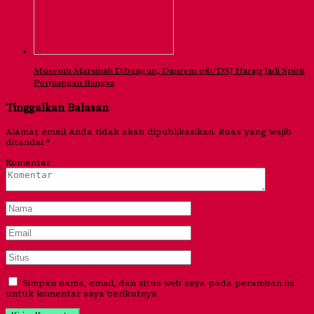
Museum Marsinah Dibangun, Danrem 081/DSJ Harap Jadi Spirit
Perjuangan Bangsa
Tinggalkan Balasan
Alamat email Anda tidak akan dipublikasikan.
Ruas yang wajib
ditandai
*
Komentar
Simpan nama, email, dan situs web saya pada peramban ini
untuk komentar saya berikutnya.