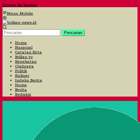
Loncat ke konten
Menu Mobile
Pencarian
Home
Nasional
Catatan Kota
Brilian tv
Kesehatan
Olahraga
Politik
Kuliner
Indeks Berita
Home
Berita
Redaksi