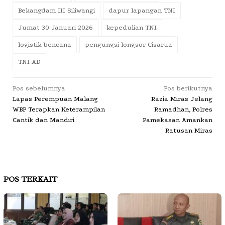
Bekangdam III Siliwangi
dapur lapangan TNI
Jumat 30 Januari 2026
kepedulian TNI
logistik bencana
pengungsi longsor Cisarua
TNI AD
Navigasi
Pos sebelumnya
Pos berikutnya
Lapas Perempuan Malang
Razia Miras Jelang
pos
WBP Terapkan Keterampilan
Ramadhan, Polres
Cantik dan Mandiri
Pamekasan Amankan
Ratusan Miras
POS TERKAIT