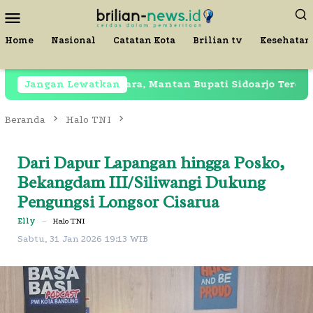
Loncat
Menu
ke
Mobile
konten
Home
Nasional
Catatan Kota
Brilian tv
Kesehatan
Masih Dipenjara, Mantan Bupati Sidoarjo Terekam di 
Jangan Lewatkan
Beranda
Halo TNI
Dari Dapur Lapangan hingga Posko,
Bekangdam III/Siliwangi Dukung
Pengungsi Longsor Cisarua
Elly
–
Halo TNI
Sabtu, 31 Jan 2026 19:13 WIB