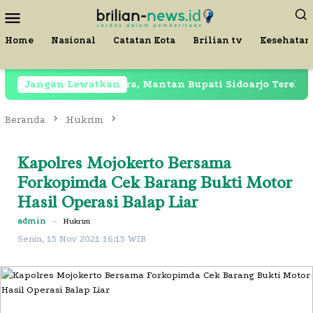
Loncat
Menu
ke
Mobile
konten
Home
Nasional
Catatan Kota
Brilian tv
Kesehatan
Masih Dipenjara, Mantan Bupati Sidoarjo Terekam di Rest
Jangan Lewatkan
Beranda
Hukrim
Kapolres Mojokerto Bersama
Forkopimda Cek Barang Bukti Motor
Hasil Operasi Balap Liar
admin
–
Hukrim
Senin, 15 Nov 2021 16:15 WIB