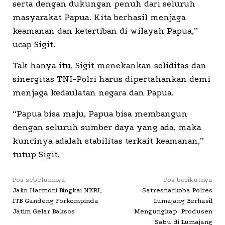
serta dengan dukungan penuh dari seluruh
masyarakat Papua. Kita berhasil menjaga
keamanan dan ketertiban di wilayah Papua,”
ucap Sigit.
Tak hanya itu, Sigit menekankan soliditas dan
sinergitas TNI-Polri harus dipertahankan demi
menjaga kedaulatan negara dan Papua.
“Papua bisa maju, Papua bisa membangun
dengan seluruh sumber daya yang ada, maka
kuncinya adalah stabilitas terkait keamanan,”
tutup Sigit.
Navigasi
Pos sebelumnya
Pos berikutnya
Jalin Harmoni Bingkai NKRI,
Satresnarkoba Polres
pos
ITB Gandeng Forkompinda
Lumajang Berhasil
Jatim Gelar Baksos
Mengungkap Produsen
Sabu di Lumajang