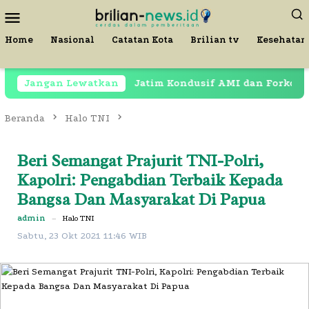
Loncat
Menu
ke
Mobile
konten
Home
Nasional
Catatan Kota
Brilian tv
Kesehatan
g Ayang
Jangan Lewatkan
Jatim Kondusif AMI dan Forkopimda Gelar
Beranda
Halo TNI
Beri Semangat Prajurit TNI-Polri,
Kapolri: Pengabdian Terbaik Kepada
Bangsa Dan Masyarakat Di Papua
admin
–
Halo TNI
Sabtu, 23 Okt 2021 11:46 WIB