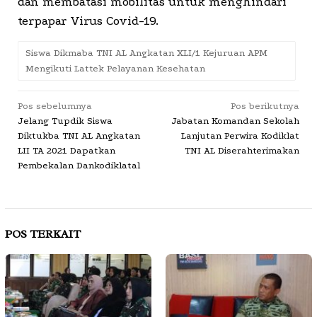
dan membatasi mobilitas untuk menghindari
terpapar Virus Covid-19.
Siswa Dikmaba TNI AL Angkatan XLI/1 Kejuruan APM
Mengikuti Lattek Pelayanan Kesehatan
Navigasi
Pos sebelumnya
Pos berikutnya
Jelang Tupdik Siswa
Jabatan Komandan Sekolah
pos
Diktukba TNI AL Angkatan
Lanjutan Perwira Kodiklat
LII TA 2021 Dapatkan
TNI AL Diserahterimakan
Pembekalan Dankodiklatal
POS TERKAIT