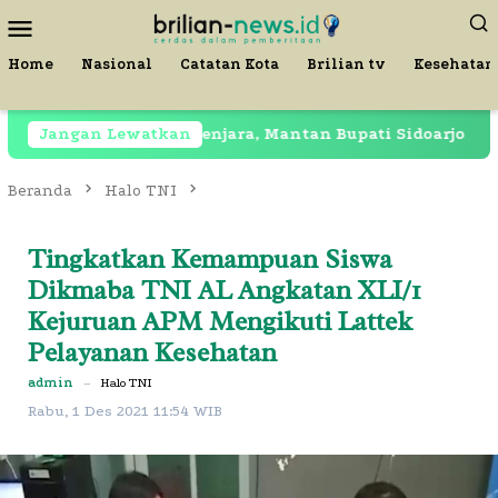
Loncat
Menu
ke
Mobile
konten
Home
Nasional
Catatan Kota
Brilian tv
Kesehatan
Jangan Lewatkan
Masih Dipenjara, Mantan Bupati Sidoarjo Terekam 
Beranda
Halo TNI
Tingkatkan Kemampuan Siswa
Dikmaba TNI AL Angkatan XLI/1
Kejuruan APM Mengikuti Lattek
Pelayanan Kesehatan
admin
–
Halo TNI
Rabu, 1 Des 2021 11:54 WIB