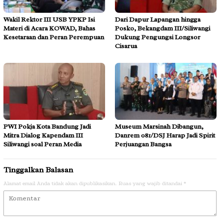
Wakil Rektor III USB YPKP Isi
Dari Dapur Lapangan hingga
Materi di Acara KOWAD, Bahas
Posko, Bekangdam III/Siliwangi
Kesetaraan dan Peran Perempuan
Dukung Pengungsi Longsor
Cisarua
PWI Pokja Kota Bandung Jadi
Museum Marsinah Dibangun,
Mitra Dialog Kapendam III
Danrem 081/DSJ Harap Jadi Spirit
Siliwangi soal Peran Media
Perjuangan Bangsa
Tinggalkan Balasan
Alamat email Anda tidak akan dipublikasikan.
Ruas yang wajib ditandai
*