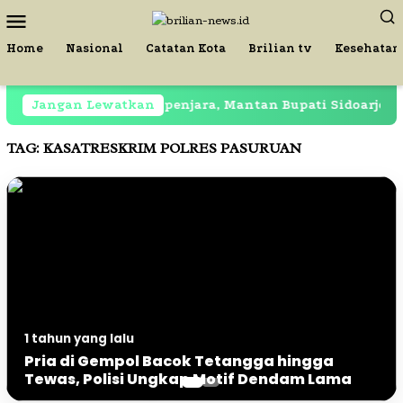
Loncat
Menu
ke
Mobile
konten
Home
Nasional
Catatan Kota
Brilian tv
Kesehatan
Jangan Lewatkan
Masih Dipenjara, Mantan Bupati Sidoarjo Terekam 
TAG:
KASATRESKRIM POLRES PASURUAN
3 tahun yang lalu
1 tahun yang lalu
Pergantian Pejabat Baru, Kapolres
Pria di Gempol Bacok Tetangga hingga
Pasuruan Pimpin Upacara Sertijab PJU dan
Tewas, Polisi Ungkap Motif Dendam Lama
Kapolsek