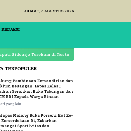
JUMAT, 7 AGUSTUS 2026
REDAKSI
rjo Terekam di Restoran Lapas Klas 1 Surabaya Dipertany
TA TERPOPULER
ukung Pembinaan Kemandirian dan
klusi Keuangan, Lapas Kelas I
adiun Serahkan Buku Tabungan dan
TM BRI Kepada Warga Binaan
hari yang lalu
alapas Malang Buka Porseni Hut Ke-
1 Kemerdekaan Ri, Kobarkan
emangat Sportivitas dan