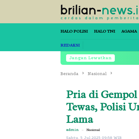
Loncat
ke
konten
HALO POLISI
HALO TNI
AGAMA
REDAKSI
Jangan Lewatkan
Beranda
Nasional
Pria di Gempol
Tewas, Polisi 
Lama
admin
–
Nasional
Sabtu, 5 Jul 2025 09:58 WIB