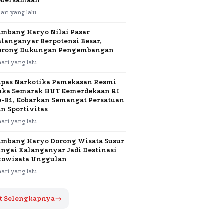
ebersamaan
hari yang lalu
ambang Haryo Nilai Pasar
alanganyar Berpotensi Besar,
orong Dukungan Pengembangan
hari yang lalu
apas Narkotika Pamekasan Resmi
uka Semarak HUT Kemerdekaan RI
e-81, Kobarkan Semangat Persatuan
an Sportivitas
hari yang lalu
ambang Haryo Dorong Wisata Susur
ungai Kalanganyar Jadi Destinasi
kowisata Unggulan
hari yang lalu
t Selengkapnya
→