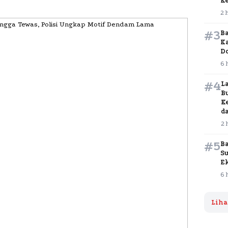
K
2 
#3
B
K
D
6 
#4
L
B
K
d
2 
#5
B
S
E
6 
Liha