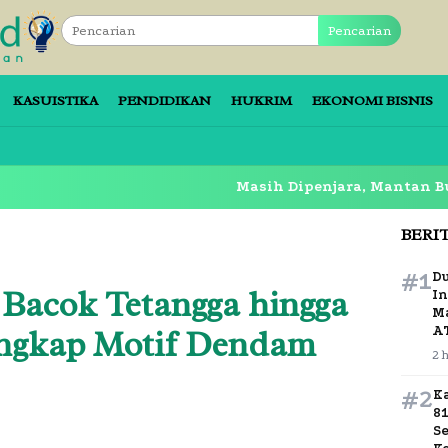
Pencarian
KASUISTIKA
PENDIDIKAN
HUKRIM
EKONOMI BISNIS
Masih Dipenjara, Mantan Bupati Sidoa
BERI
#1
D
 Bacok Tetangga hingga
In
M
Ungkap Motif Dendam
A
2 
#2
K
8
S