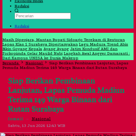
Ekonomi Bisnis
Redaksi
Redaksi
Jangan Lewatkan
Masih Dipenjara, Mantan Bupati Sidoarjo Terekam di Restoran
Lapas Klas 1 Surabaya Dipertanyakan
Lagu Madura Trend Abis
Bikin Goyang Kepala
Ayang Ayang
Jatim Kondusif AMI dan
Forkopimda Gelar Maulid Nabi
Langkah Awal Angger Damaranti :
Dari Kampus UNESA ke Dunia Makeup
Beranda
Nasional
Siap Berikan Pembinaan Lanjutan, Lapas
Pemuda Madiun Terima 149 Warga Binaan dari Rutan Surabaya
Siap Berikan Pembinaan
Lanjutan, Lapas Pemuda Madiun
Terima 149 Warga Binaan dari
Rutan Surabaya
Ismail
–
Nasional
Sabtu, 13 Jun 2026 12:43 WIB