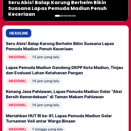
Lapas Pemuda Madiun Gandeng DKPP Kota
Seru Abis! Balap Karung Berhelm Bikin
Madiun, Tinjau dan Evaluasi Lahan
Suasana Lapas Pemuda Madiun Penuh
Ketahanan Pangan
Keceriaan
HEADLINE
Seru Abis! Balap Karung Berhelm Bikin Suasana Lapas
Pemuda Madiun Penuh Keceriaan
NASIONAL
13 jam yang lalu
Lapas Pemuda Madiun Gandeng DKPP Kota Madiun, Tinjau
14 jam yang lalu
1 minggu yang lalu
1 minggu yang lalu
dan Evaluasi Lahan Ketahanan Pangan
Kenang Jasa Pahlawan, Lapas Pemuda
Meriahkan HUT RI ke-81, Lapas Pemuda
Meriah dan Penuh Gelak Tawa, Lomba
Madiun Gelar “Aksi Bersih Kemerdekaan” di
Madiun Gelar Turnamen Voli antar Warga
Mancing Kerupuk Jadi Magnet Perayaan
NASIONAL
14 jam yang lalu
Taman Makam Pahlawan
Binaan
HUT RI Ke-81 di Lapas Pemuda Madiun
Kenang Jasa Pahlawan, Lapas Pemuda Madiun Gelar “Aksi
Bersih Kemerdekaan” di Taman Makam Pahlawan
NASIONAL
14 jam yang lalu
Meriahkan HUT RI ke-81, Lapas Pemuda Madiun Gelar
Turnamen Voli antar Warga Binaan
NASIONAL
1 minggu yang lalu