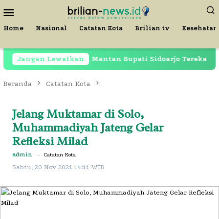
Loncat
Menu
ke
Mobile
konten
Home
Nasional
Catatan Kota
Brilian tv
Kesehatan
sih Dipenjara, Mantan Bupati Sidoarjo Terekam di Restor
Jangan Lewatkan
Beranda
Catatan Kota
Jelang Muktamar di Solo,
Muhammadiyah Jateng Gelar
Refleksi Milad
admin
–
Catatan Kota
Sabtu, 20 Nov 2021 14:11 WIB