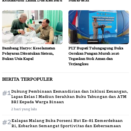
Kendalbulur Lantik Dua Kasi Baru
SuaraPas.id
Bambang Haryo: Keselamatan
PLT Bupati Tulungagung Buka
Pelayaran Ditentukan Sistem,
Gerakan Pangan Murah 2026
Bukan Usia Kapal
Tegaskan Stok Aman dan
Terjangkau
BERITA TERPOPULER
#1
Dukung Pembinaan Kemandirian dan Inklusi Keuangan,
Lapas Kelas I Madiun Serahkan Buku Tabungan dan ATM
BRI Kepada Warga Binaan
2 hari yang lalu
#2
Kalapas Malang Buka Porseni Hut Ke-81 Kemerdekaan
Ri, Kobarkan Semangat Sportivitas dan Kebersamaan