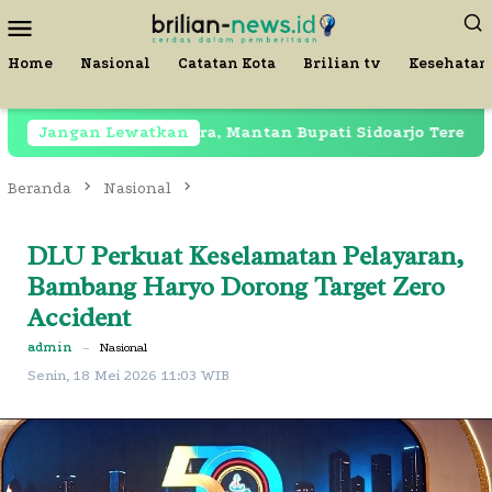
Loncat
Menu
ke
Mobile
konten
Home
Nasional
Catatan Kota
Brilian tv
Kesehatan
Masih Dipenjara, Mantan Bupati Sidoarjo Terekam di R
Jangan Lewatkan
Beranda
Nasional
DLU Perkuat Keselamatan Pelayaran,
Bambang Haryo Dorong Target Zero
Accident
admin
–
Nasional
Senin, 18 Mei 2026 11:03 WIB