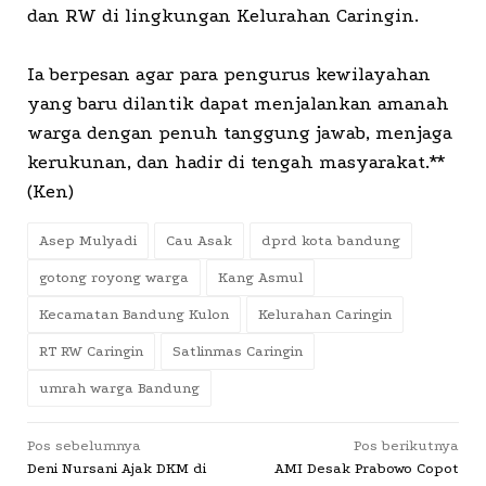
dan RW di lingkungan Kelurahan Caringin.
Ia berpesan agar para pengurus kewilayahan
yang baru dilantik dapat menjalankan amanah
warga dengan penuh tanggung jawab, menjaga
kerukunan, dan hadir di tengah masyarakat.**
(Ken)
Asep Mulyadi
Cau Asak
dprd kota bandung
gotong royong warga
Kang Asmul
Kecamatan Bandung Kulon
Kelurahan Caringin
RT RW Caringin
Satlinmas Caringin
umrah warga Bandung
Navigasi
Pos sebelumnya
Pos berikutnya
Deni Nursani Ajak DKM di
AMI Desak Prabowo Copot
pos