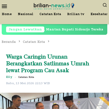
Loncat
Menu
ke
Mobile
konten
Home
Nasional
Catatan Kota
Brilian tv
Kesehatan
Masih Dipenjara, Mantan Bupati Sidoarjo Terekam di Res
Jangan Lewatkan
Beranda
Catatan Kota
Warga Caringin Urunan
Berangkatkan Satlinmas Umrah
lewat Program Cau Asak
Elly
–
Catatan Kota
Rabu, 13 Mei 2026 22:13 WIB