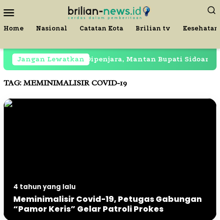
Loncat
Menu
ke
Mobile
konten
Home
Nasional
Catatan Kota
Brilian tv
Kesehatan
Jangan Lewatkan
Masih Dipenjara, Mantan Bupati Sidoarjo Terekam
TAG:
MEMINIMALISIR COVID-19
4 tahun yang lalu
Meminimalisir Covid-19, Petugas Gabungan
“Pamor Keris” Gelar Patroli Prokes