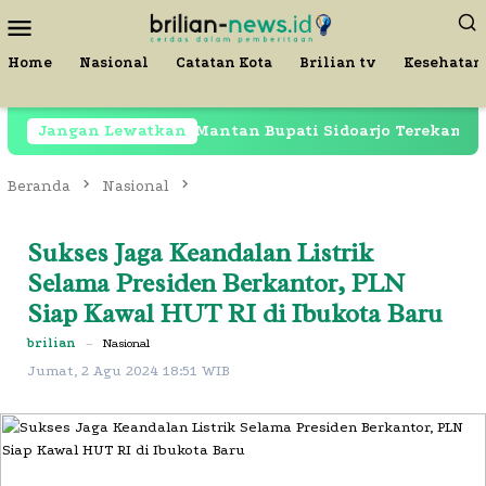
Loncat
Menu
ke
Mobile
konten
Home
Nasional
Catatan Kota
Brilian tv
Kesehatan
ih Dipenjara, Mantan Bupati Sidoarjo Terekam di Restora
Jangan Lewatkan
Beranda
Nasional
Sukses Jaga Keandalan Listrik
Selama Presiden Berkantor, PLN
Siap Kawal HUT RI di Ibukota Baru
brilian
–
Nasional
Jumat, 2 Agu 2024 18:51 WIB