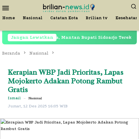
Loncat
Menu
ke
Mobile
konten
Home
Nasional
Catatan Kota
Brilian tv
Kesehatan
asih Dipenjara, Mantan Bupati Sidoarjo Terekam di Resto
Jangan Lewatkan
Beranda
Nasional
Kerapian WBP Jadi Prioritas, Lapas
Mojokerto Adakan Potong Rambut
Gratis
Ismail
–
Nasional
Jumat, 12 Des 2025 16:05 WIB