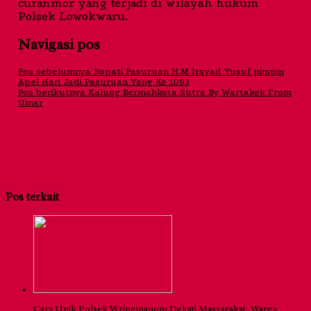
curanmor yang terjadi di wilayah hukum
Polsek Lowokwaru.
Navigasi pos
Pos sebelumnya
Bupati Pasuruan H.M Irsyad Yusuf pimpin
Apel Hari Jadi Pasuruan Yang Ke 1093
Pos berikutnya
Kalung Bermahkota Sutra By Wartakek From
Umar
Pos terkait
Cara Unik Polsek Wringinanom Dekati Masyarakat, Warga