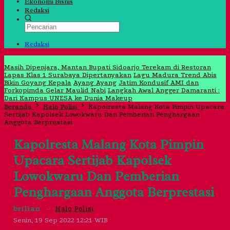
Ekonomi Bisnis
Redaksi
Redaksi
Jangan Lewatkan
Masih Dipenjara, Mantan Bupati Sidoarjo Terekam di Restoran
Lapas Klas 1 Surabaya Dipertanyakan
Lagu Madura Trend Abis
Bikin Goyang Kepala
Ayang Ayang
Jatim Kondusif AMI dan
Forkopimda Gelar Maulid Nabi
Langkah Awal Angger Damaranti :
Dari Kampus UNESA ke Dunia Makeup
Beranda
Halo Polisi
Kapolresta Malang Kota Pimpin Upacara
Sertijab Kapolsek Lowokwaru Dan Pemberian Penghargaan
Anggota Berprestasi
Kapolresta Malang Kota Pimpin
Upacara Sertijab Kapolsek
Lowokwaru Dan Pemberian
Penghargaan Anggota Berprestasi
brilian
–
Halo Polisi
Senin, 19 Sep 2022 12:21 WIB