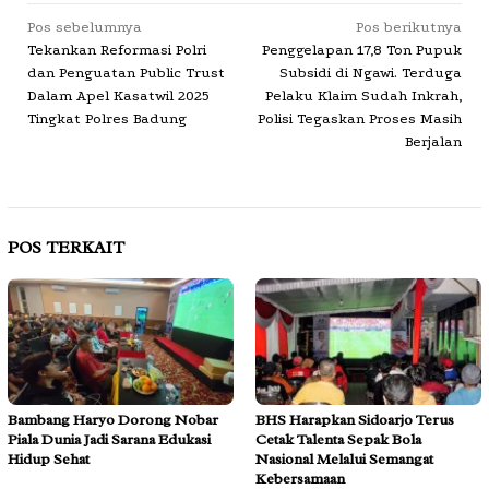
Navigasi
Pos sebelumnya
Pos berikutnya
Tekankan Reformasi Polri
Penggelapan 17,8 Ton Pupuk
pos
dan Penguatan Public Trust
Subsidi di Ngawi. Terduga
Dalam Apel Kasatwil 2025
Pelaku Klaim Sudah Inkrah,
Tingkat Polres Badung
Polisi Tegaskan Proses Masih
Berjalan
POS TERKAIT
Bambang Haryo Dorong Nobar
BHS Harapkan Sidoarjo Terus
Piala Dunia Jadi Sarana Edukasi
Cetak Talenta Sepak Bola
Hidup Sehat
Nasional Melalui Semangat
Kebersamaan