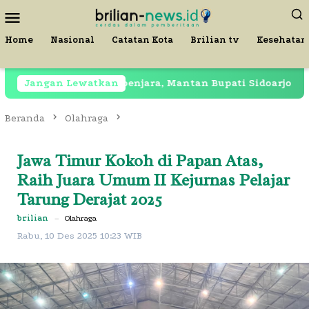
Loncat
Menu
ke
Mobile
konten
Home
Nasional
Catatan Kota
Brilian tv
Kesehatan
Jangan Lewatkan
Masih Dipenjara, Mantan Bupati Sidoarjo Terekam 
Beranda
Olahraga
Jawa Timur Kokoh di Papan Atas,
Raih Juara Umum II Kejurnas Pelajar
Tarung Derajat 2025
brilian
–
Olahraga
Rabu, 10 Des 2025 10:23 WIB