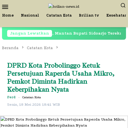
Loncat
Menu
ke
Mobile
konten
Home
Nasional
Catatan Kota
Brilian tv
Kesehatan
sih Dipenjara, Mantan Bupati Sidoarjo Terekam di Restor
Jangan Lewatkan
Beranda
Catatan Kota
DPRD Kota Probolinggo Ketuk
Persetujuan Raperda Usaha Mikro,
Pemkot Diminta Hadirkan
Keberpihakan Nyata
Ferd
–
Catatan Kota
Senin, 18 Mei 2026 18:41 WIB