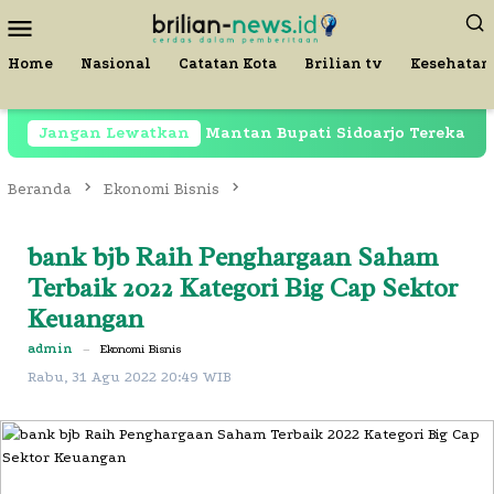
Loncat
Menu
ke
Mobile
konten
Home
Nasional
Catatan Kota
Brilian tv
Kesehatan
ih Dipenjara, Mantan Bupati Sidoarjo Terekam di Restora
Jangan Lewatkan
Beranda
Ekonomi Bisnis
bank bjb Raih Penghargaan Saham
Terbaik 2022 Kategori Big Cap Sektor
Keuangan
admin
–
Ekonomi Bisnis
Rabu, 31 Agu 2022 20:49 WIB