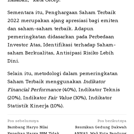
Sementara itu, Penghargaan Saham Terbaik
2022 merupakan ajang apresiasi bagi emiten
dan saham-saham terbaik. Adapun
pemeringkatan didasarkan pada Perbedaan
Investor Atas, Identifikasi terhadap Saham-
saham Berkualitas, Antisipasi Risiko Lebih
Dini.
Selain itu, metodologi dalam pemeringkatan
Saham Terbaik menggunakan
Indikator
Financial Performance
(40%), Indikator Teknis
(20%), Indikator
Fair Value
(30%), Indikator
Statistik Kinerja (10%).
Navigasi
Pos sebelumnya
Pos berikutnya
Bambang Haryo Nilai
Resmikan Gedung Dakwah
pos
Kenaikan Harga BBM Tidak
ANNAS, Wali Kota Bandung