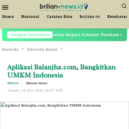
Loncat
Menu
ke
Mobile
konten
Home
Nasional
Catatan Kota
Brilian tv
Kesehatan
 Dipenjara, Mantan Bupati Sidoarjo Terekam di Restoran 
Jangan Lewatkan
Beranda
Ekonomi Bisnis
Aplikasi Balanjha.com, Bangkitkan
UMKM Indonesia
admin
–
Ekonomi Bisnis
Jumat, 19 Nov 2021 21:47 WIB