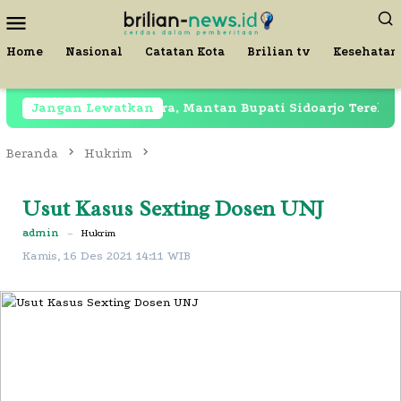
Loncat
Menu
ke
Mobile
konten
Home
Nasional
Catatan Kota
Brilian tv
Kesehatan
Masih Dipenjara, Mantan Bupati Sidoarjo Terekam di Rest
Jangan Lewatkan
Beranda
Hukrim
Usut Kasus Sexting Dosen UNJ
admin
–
Hukrim
Kamis, 16 Des 2021 14:11 WIB