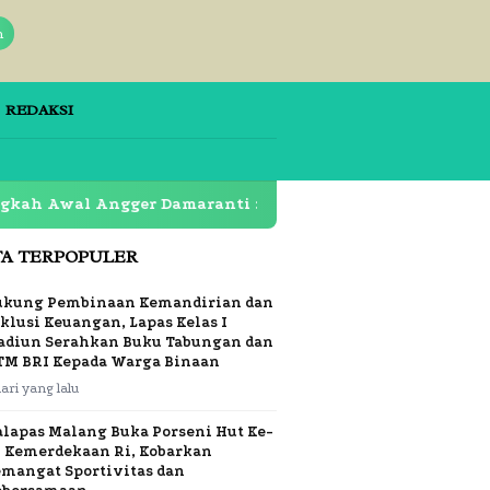
n
REDAKSI
Angger Damaranti : Dari Kampus UNESA ke Dunia Makeup
TA TERPOPULER
ukung Pembinaan Kemandirian dan
klusi Keuangan, Lapas Kelas I
adiun Serahkan Buku Tabungan dan
TM BRI Kepada Warga Binaan
hari yang lalu
alapas Malang Buka Porseni Hut Ke-
1 Kemerdekaan Ri, Kobarkan
emangat Sportivitas dan