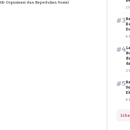
K
2 
#3
B
K
D
6 
#4
L
B
K
d
2 
#5
B
S
E
6 
Liha