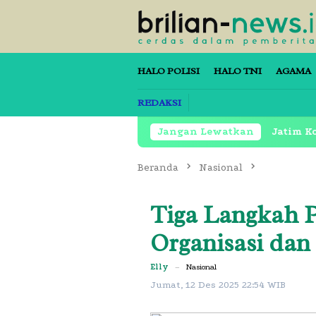
Loncat
ke
konten
HALO POLISI
HALO TNI
AGAMA
REDAKSI
ng Kepala
Ayang Ayang
Jangan Lewatkan
Jatim Kondusif AM
Beranda
Nasional
Tiga Langkah P
Organisasi dan
Elly
–
Nasional
Jumat, 12 Des 2025 22:54 WIB