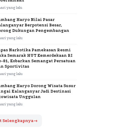
ebersamaan
hari yang lalu
ambang Haryo Nilai Pasar
alanganyar Berpotensi Besar,
orong Dukungan Pengembangan
hari yang lalu
apas Narkotika Pamekasan Resmi
uka Semarak HUT Kemerdekaan RI
e-81, Kobarkan Semangat Persatuan
an Sportivitas
hari yang lalu
ambang Haryo Dorong Wisata Susur
ungai Kalanganyar Jadi Destinasi
kowisata Unggulan
hari yang lalu
t Selengkapnya
→