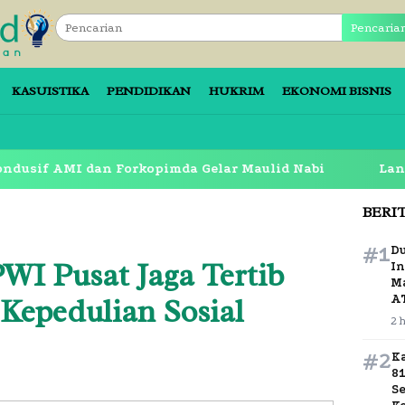
Pencaria
KASUISTIKA
PENDIDIKAN
HUKRIM
EKONOMI BISNIS
I dan Forkopimda Gelar Maulid Nabi
Langkah Awal 
BERI
#1
D
WI Pusat Jaga Tertib
In
M
 Kepedulian Sosial
A
2 
#2
K
8
S