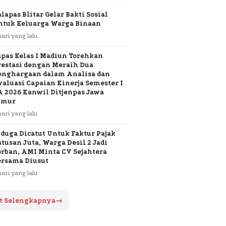
lapas Blitar Gelar Bakti Sosial
ntuk Keluarga Warga Binaan
hari yang lalu
apas Kelas I Madiun Torehkan
restasi dengan Meraih Dua
enghargaan dalam Analisa dan
valuasi Capaian Kinerja Semester I
A 2026 Kanwil Ditjenpas Jawa
imur
hari yang lalu
iduga Dicatut Untuk Faktur Pajak
tusan Juta, Warga Desil 2 Jadi
orban, AMI Minta CV Sejahtera
ersama Diusut
hari yang lalu
t Selengkapnya
→