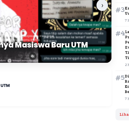
#3
Ka
U
7 
#4
L
P
lnya Masiswa Baru UTM
P
E
T
T
2 
#5
D
Ra
u UTM
K
B
7 
Liha