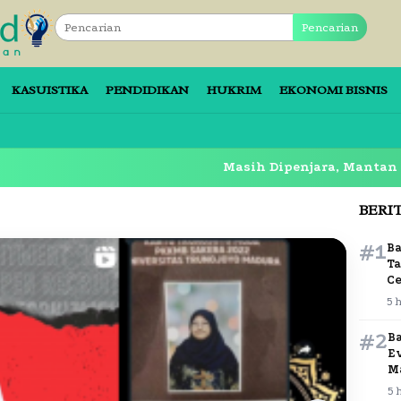
Pencarian
KASUISTIKA
PENDIDIKAN
HUKRIM
EKONOMI BISNIS
Masih Dipenjara, Mantan Bupati Si
BERI
#1
B
Ta
C
5 
#2
B
E
M
5 