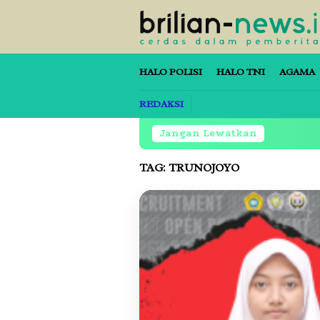
Loncat
ke
konten
HALO POLISI
HALO TNI
AGAMA
REDAKSI
Jangan Lewatkan
TAG:
TRUNOJOYO