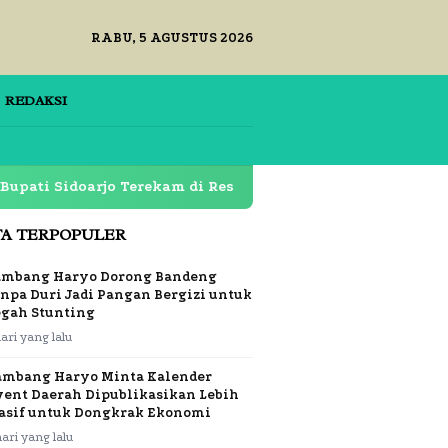
RABU, 5 AGUSTUS 2026
REDAKSI
doarjo Terekam di Restoran Lapas Klas 1 Surabaya Dipert
TA TERPOPULER
ambang Haryo Dorong Bandeng
npa Duri Jadi Pangan Bergizi untuk
egah Stunting
hari yang lalu
ambang Haryo Minta Kalender
vent Daerah Dipublikasikan Lebih
asif untuk Dongkrak Ekonomi
hari yang lalu