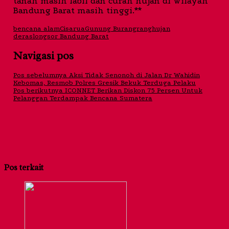
tanah masih labil dan curah hujan di wilayah
Bandung Barat masih tinggi.**
bencana alam
Cisarua
Gunung Burangrang
hujan
deras
longsor Bandung Barat
Navigasi pos
Pos sebelumnya
Aksi Tidak Senonoh di Jalan Dr Wahidin
Kebomas, Resmob Polres Gresik Bekuk Terduga Pelaku
Pos berikutnya
ICONNET Berikan Diskon 75 Persen Untuk
Pelanggan Terdampak Bencana Sumatera
Pos terkait