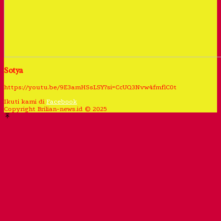
Sotya
https://youtu.be/9E3amHSsLSY?si=CcUQ3Nvw4fmflC0t
Ikuti kami di
Facebook
Copyright Brilian-news.id © 2025