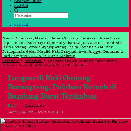
Ekonomi Bisnis
Redaksi
Redaksi
Jangan Lewatkan
Masih Dipenjara, Mantan Bupati Sidoarjo Terekam di Restoran
Lapas Klas 1 Surabaya Dipertanyakan
Lagu Madura Trend Abis
Bikin Goyang Kepala
Ayang Ayang
Jatim Kondusif AMI dan
Forkopimda Gelar Maulid Nabi
Langkah Awal Angger Damaranti :
Dari Kampus UNESA ke Dunia Makeup
Beranda
Peristiwa
Longsor di Kaki Gunung Burangrang,
Puluhan Rumah di Bandung Barat Tertimbun
Longsor di Kaki Gunung
Burangrang, Puluhan Rumah di
Bandung Barat Tertimbun
Elly
–
Peristiwa
Sabtu, 24 Jan 2026 19:28 WIB