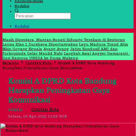
Ekonomi Bisnis
Redaksi
Redaksi
Jangan Lewatkan
Masih Dipenjara, Mantan Bupati Sidoarjo Terekam di Restoran
Lapas Klas 1 Surabaya Dipertanyakan
Lagu Madura Trend Abis
Bikin Goyang Kepala
Ayang Ayang
Jatim Kondusif AMI dan
Forkopimda Gelar Maulid Nabi
Langkah Awal Angger Damaranti :
Dari Kampus UNESA ke Dunia Makeup
Beranda
Catatan Kota
Komisi A DPRD Kota Bandung
Harapkan Peningkatan Gaya Komunikasi
Komisi A DPRD Kota Bandung
Harapkan Peningkatan Gaya
Komunikasi
admin
–
Catatan Kota
Selasa, 16 Agu 2022 13:18 WIB