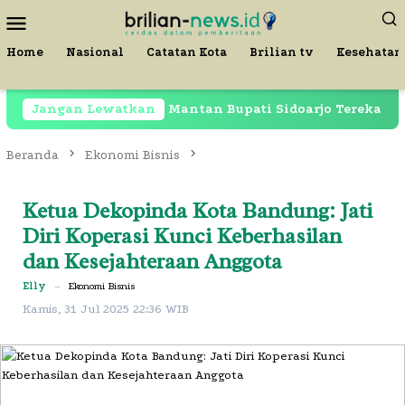
Loncat
Menu
ke
Mobile
konten
Home
Nasional
Catatan Kota
Brilian tv
Kesehatan
sih Dipenjara, Mantan Bupati Sidoarjo Terekam di Restor
Jangan Lewatkan
Beranda
Ekonomi Bisnis
Ketua Dekopinda Kota Bandung: Jati
Diri Koperasi Kunci Keberhasilan
dan Kesejahteraan Anggota
Elly
–
Ekonomi Bisnis
Kamis, 31 Jul 2025 22:36 WIB