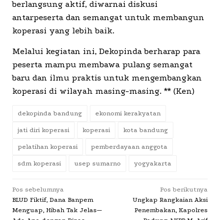
berlangsung aktif, diwarnai diskusi
antarpeserta dan semangat untuk membangun
koperasi yang lebih baik.
Melalui kegiatan ini, Dekopinda berharap para
peserta mampu membawa pulang semangat
baru dan ilmu praktis untuk mengembangkan
koperasi di wilayah masing-masing. ** (Ken)
dekopinda bandung
ekonomi kerakyatan
jati diri koperasi
koperasi
kota bandung
pelatihan koperasi
pemberdayaan anggota
sdm koperasi
usep sumarno
yogyakarta
Navigasi
Pos sebelumnya
Pos berikutnya
BLUD Fiktif, Dana Banpem
Ungkap Rangkaian Aksi
pos
Menguap, Hibah Tak Jelas—
Penembakan, Kapolres