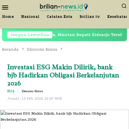
Loncat
Menu
ke
Mobile
konten
Home
Nasional
Catatan Kota
Brilian tv
Kesehatan
Masih Dipenjara, Mantan Bupati Sidoarjo Terekam di Resto
Jangan Lewatkan
Beranda
Ekonomi Bisnis
Investasi ESG Makin Dilirik, bank
bjb Hadirkan Obligasi Berkelanjutan
2026
Elly
–
Ekonomi Bisnis
Jumat, 13 Feb 2026 21:35 WIB