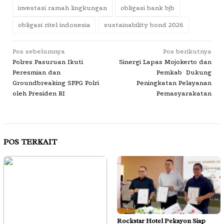
investasi ramah lingkungan
obligasi bank bjb
obligasi ritel indonesia
sustainability bond 2026
Navigasi
Pos sebelumnya
Pos berikutnya
Polres Pasuruan Ikuti
Sinergi Lapas Mojokerto dan
pos
Peresmian dan
Pemkab Dukung
Groundbreaking SPPG Polri
Peningkatan Pelayanan
oleh Presiden RI
Pemasyarakatan
POS TERKAIT
Rockstar Hotel Pekayon Siap