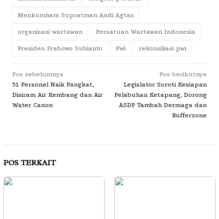
Menkumham Supratman Andi Agtas
organisasi wartawan
Persatuan Wartawan Indonesia
Presiden Prabowo Subianto
Pwi
rekonsiliasi pwi
Navigasi
Pos sebelumnya
Pos berikutnya
51 Personel Naik Pangkat,
Legislator Soroti Kesiapan
pos
Disiram Air Kembang dan Air
Pelabuhan Ketapang, Dorong
Water Canon
ASDP Tambah Dermaga dan
Bufferzone
POS TERKAIT