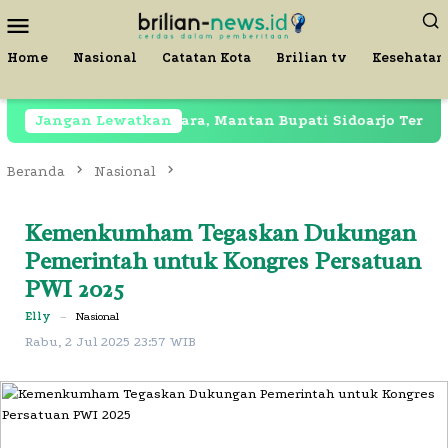
Loncat
Menu
ke
Mobile
konten
Home
Nasional
Catatan Kota
Brilian tv
Kesehatan
Masih Dipenjara, Mantan Bupati Sidoarjo Terekam di Res
Jangan Lewatkan
Beranda
Nasional
Kemenkumham Tegaskan Dukungan
Pemerintah untuk Kongres Persatuan
PWI 2025
Elly
–
Nasional
Rabu, 2 Jul 2025 23:57 WIB