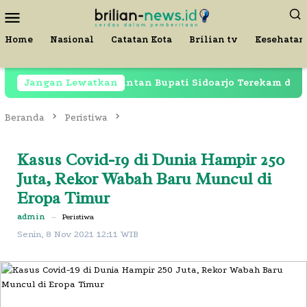
Loncat
Menu
ke
Mobile
konten
Home
Nasional
Catatan Kota
Brilian tv
Kesehatan
 Dipenjara, Mantan Bupati Sidoarjo Terekam di Restoran L
Jangan Lewatkan
Beranda
Peristiwa
Kasus Covid-19 di Dunia Hampir 250
Juta, Rekor Wabah Baru Muncul di
Eropa Timur
admin
–
Peristiwa
Senin, 8 Nov 2021 12:11 WIB