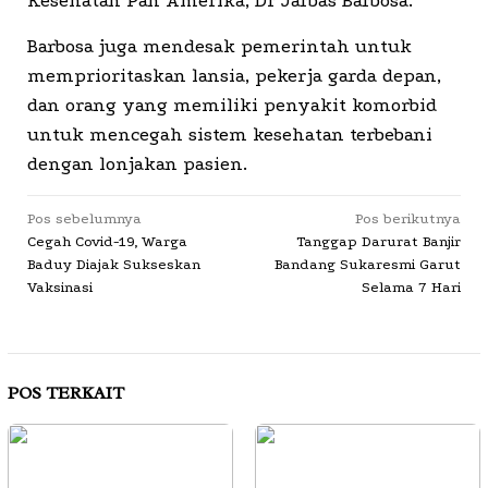
Kesehatan Pan Amerika, Dr Jarbas Barbosa.
Barbosa juga mendesak pemerintah untuk
memprioritaskan lansia, pekerja garda depan,
dan orang yang memiliki penyakit komorbid
untuk mencegah sistem kesehatan terbebani
dengan lonjakan pasien.
Navigasi
Pos sebelumnya
Pos berikutnya
Cegah Covid-19, Warga
Tanggap Darurat Banjir
pos
Baduy Diajak Sukseskan
Bandang Sukaresmi Garut
Vaksinasi
Selama 7 Hari
POS TERKAIT