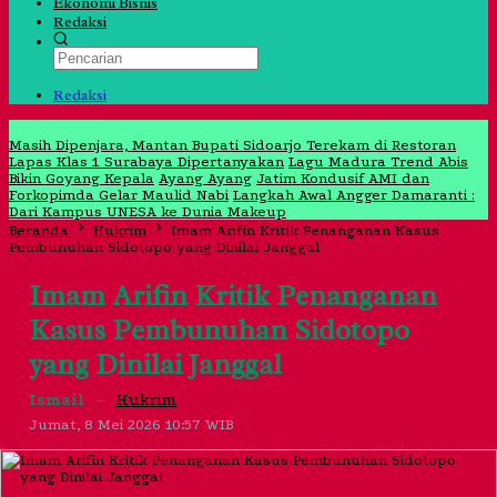
Ekonomi Bisnis
Redaksi
Redaksi
Jangan Lewatkan
Masih Dipenjara, Mantan Bupati Sidoarjo Terekam di Restoran
Lapas Klas 1 Surabaya Dipertanyakan
Lagu Madura Trend Abis
Bikin Goyang Kepala
Ayang Ayang
Jatim Kondusif AMI dan
Forkopimda Gelar Maulid Nabi
Langkah Awal Angger Damaranti :
Dari Kampus UNESA ke Dunia Makeup
Beranda
Hukrim
Imam Arifin Kritik Penanganan Kasus
Pembunuhan Sidotopo yang Dinilai Janggal
Imam Arifin Kritik Penanganan
Kasus Pembunuhan Sidotopo
yang Dinilai Janggal
Ismail
–
Hukrim
Jumat, 8 Mei 2026 10:57 WIB