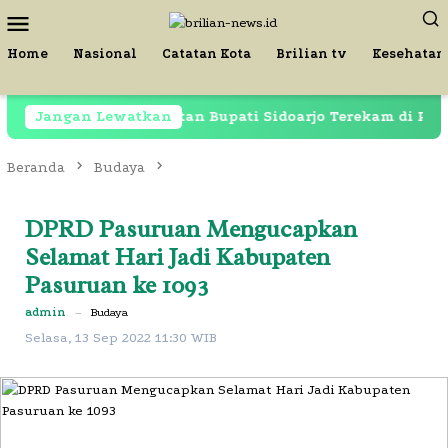
Loncat
Menu
ke
Mobile
konten
Home
Nasional
Catatan Kota
Brilian tv
Kesehatan
ipenjara, Mantan Bupati Sidoarjo Terekam di Restoran Lap
Jangan Lewatkan
Beranda
Budaya
DPRD Pasuruan Mengucapkan
Selamat Hari Jadi Kabupaten
Pasuruan ke 1093
admin
–
Budaya
Selasa, 13 Sep 2022 11:30 WIB