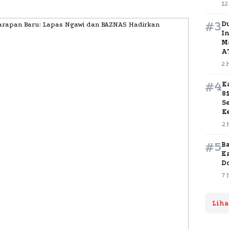
12
#3
D
In
M
A
2 
#4
K
8
S
K
2 
#5
B
K
D
7 
Liha