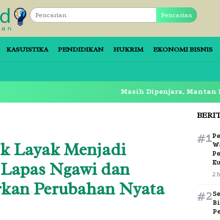
Pencarian
KASUISTIKA
PENDIDIKAN
HUKRIM
EKONOMI BISNIS
Masih Dipenjara, Mantan Bupati Sido
BERI
#1
Pe
k Layak Menjadi
Wa
P
 Lapas Ngawi dan
Ku
2 
kan Perubahan Nyata
#2
S
B
P