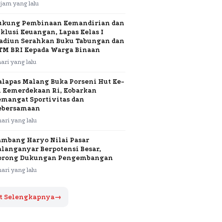
 jam yang lalu
ukung Pembinaan Kemandirian dan
klusi Keuangan, Lapas Kelas I
adiun Serahkan Buku Tabungan dan
TM BRI Kepada Warga Binaan
hari yang lalu
alapas Malang Buka Porseni Hut Ke-
1 Kemerdekaan Ri, Kobarkan
emangat Sportivitas dan
ebersamaan
hari yang lalu
ambang Haryo Nilai Pasar
alanganyar Berpotensi Besar,
orong Dukungan Pengembangan
hari yang lalu
t Selengkapnya
→