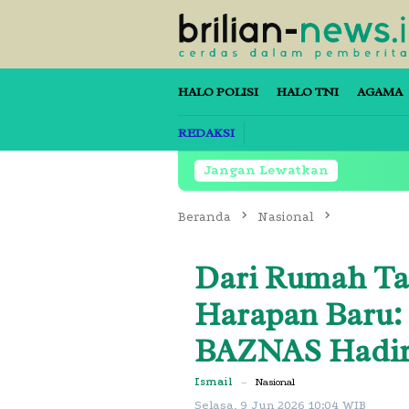
Loncat
ke
konten
HALO POLISI
HALO TNI
AGAMA
REDAKSI
Jangan Lewatkan
Beranda
Nasional
Dari Rumah Ta
Harapan Baru:
BAZNAS Hadir
Ismail
–
Nasional
Selasa, 9 Jun 2026 10:04 WIB