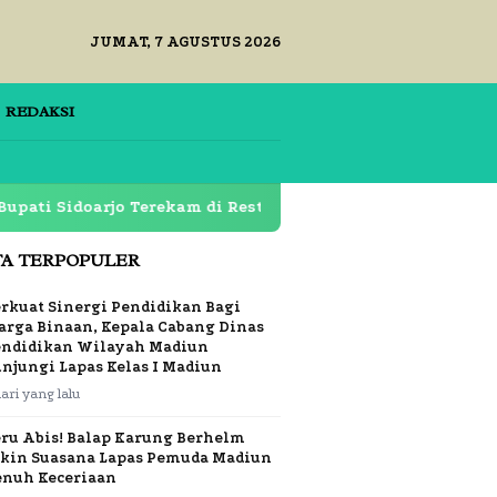
JUMAT, 7 AGUSTUS 2026
REDAKSI
arjo Terekam di Restoran Lapas Klas 1 Surabaya Dipertan
TA TERPOPULER
rkuat Sinergi Pendidikan Bagi
rga Binaan, Kepala Cabang Dinas
endidikan Wilayah Madiun
njungi Lapas Kelas I Madiun
hari yang lalu
eru Abis! Balap Karung Berhelm
ikin Suasana Lapas Pemuda Madiun
enuh Keceriaan