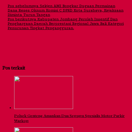
Pos sebelumnya
Sekjen AMI Bongkar Dugaan Permainan
Dana Reses Oknum Komisi C DPRD Kota Surabaya, Kejaksaan
Diminta Turun Tangan
Pos berikutnya
Kabupaten Jombang Peroleh Insentif Dan
Penghargaan Daerah Berprestasi Regional Jawa Bali Kategori
Penurunan Tingkat Pengangguran.
Pos terkait
Polsek Genteng Amankan Dua Sepupu Spesialis Motor Parkir
Warkop