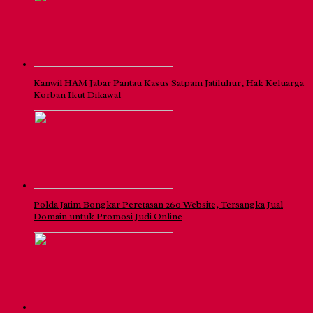
Kanwil HAM Jabar Pantau Kasus Satpam Jatiluhur, Hak Keluarga
Korban Ikut Dikawal
Polda Jatim Bongkar Peretasan 260 Website, Tersangka Jual
Domain untuk Promosi Judi Online