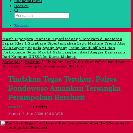
Ekonomi Bisnis
Redaksi
Redaksi
Jangan Lewatkan
Masih Dipenjara, Mantan Bupati Sidoarjo Terekam di Restoran
Lapas Klas 1 Surabaya Dipertanyakan
Lagu Madura Trend Abis
Bikin Goyang Kepala
Ayang Ayang
Jatim Kondusif AMI dan
Forkopimda Gelar Maulid Nabi
Langkah Awal Angger Damaranti :
Dari Kampus UNESA ke Dunia Makeup
Beranda
Hukrim
Tindakan Tegas Terukur, Polres Bondowoso
Amankan Tersangka Perampokan Berclurit
Tindakan Tegas Terukur, Polres
Bondowoso Amankan Tersangka
Perampokan Berclurit
Ismail
–
Hukrim
Jumat, 5 Jun 2026 10:16 WIB