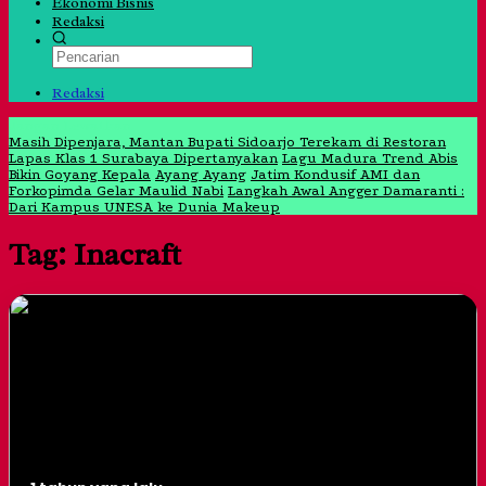
Ekonomi Bisnis
Redaksi
Redaksi
Jangan Lewatkan
Masih Dipenjara, Mantan Bupati Sidoarjo Terekam di Restoran
Lapas Klas 1 Surabaya Dipertanyakan
Lagu Madura Trend Abis
Bikin Goyang Kepala
Ayang Ayang
Jatim Kondusif AMI dan
Forkopimda Gelar Maulid Nabi
Langkah Awal Angger Damaranti :
Dari Kampus UNESA ke Dunia Makeup
Tag:
Inacraft