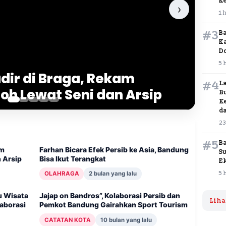
K
1 
#3
B
K
D
dir di Braga,
5 
ek Persib ke Asia, Bandung
n Bobotoh Lewat
#4
L
kat
B
K
d
23
#5
B
am
Farhan Bicara Efek Persib ke Asia, Bandung
S
 Arsip
Bisa Ikut Terangkat
E
5 
OLAHRAGA
2 bulan yang lalu
u Wisata
Jajap on Bandros”, Kolaborasi Persib dan
Liha
aborasi
Pemkot Bandung Gairahkan Sport Tourism
CATATAN KOTA
10 bulan yang lalu