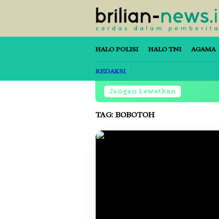
Loncat
ke
konten
HALO POLISI
HALO TNI
AGAMA
REDAKSI
Jangan Lewatkan
TAG:
BOBOTOH