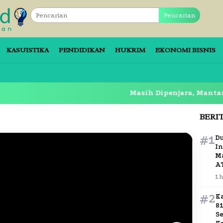
Pencarian
KASUISTIKA
PENDIDIKAN
HUKRIM
EKONOMI BISNIS
Masih Dipenjara, Mantan Bupati 
BERI
#1
D
In
M
A
1 
#2
K
8
S