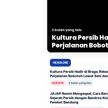
2 bulan yang lalu
Kultura Persib Ha
2 bulan yang lalu
Farhan Bicara Ef
Rekam Perjalana
Bisa Ikut Terang
Seni dan Arsip
HEADLINE
Kultura Persib Hadir di Braga, Rek
Perjalanan Bobotoh Lewat Seni dan
BUDAYA
2 bulan yang lalu
JAJAP Resmi Mengaspal, Cara Bar
Sejarah Persib dengan Bandros Kol
Pemkot Bandung