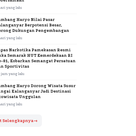
ebersamaan
hari yang lalu
ambang Haryo Nilai Pasar
alanganyar Berpotensi Besar,
orong Dukungan Pengembangan
hari yang lalu
apas Narkotika Pamekasan Resmi
uka Semarak HUT Kemerdekaan RI
e-81, Kobarkan Semangat Persatuan
an Sportivitas
 jam yang lalu
ambang Haryo Dorong Wisata Susur
ungai Kalanganyar Jadi Destinasi
kowisata Unggulan
hari yang lalu
t Selengkapnya
→