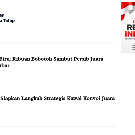
kan
u Tetap
gaspal, Cara Baru Wisata
jat Barudak: Rayakan
”, Kolaborasi Persib
engan Bandros Kolaborasi
ib, Warga Diimbau Tetap
ung Gairahkan Sport
as
iru: Ribuan Bobotoh Sambut Persib Juara
kbar
iapkan Langkah Strategis Kawal Konvoi Juara