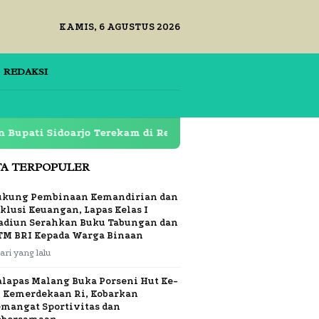
KAMIS, 6 AGUSTUS 2026
REDAKSI
Sidoarjo Terekam di Restoran Lapas Klas 1 Surabaya Dipe
TA TERPOPULER
ukung Pembinaan Kemandirian dan
klusi Keuangan, Lapas Kelas I
adiun Serahkan Buku Tabungan dan
TM BRI Kepada Warga Binaan
hari yang lalu
alapas Malang Buka Porseni Hut Ke-
1 Kemerdekaan Ri, Kobarkan
emangat Sportivitas dan