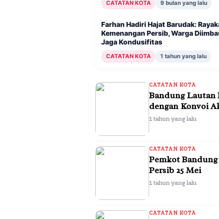
CATATAN KOTA
9 bulan yang lalu
9 bulan yang lalu
1 tahun yang lalu
10 bulan yang lalu
Farhan Hadiri Hajat Barudak: Raya
Kemenangan Persib, Warga Diimba
JAJAP Resmi Men
Farhan Hadiri Ha
Jajap on Bandros
Jaga Kondusifitas
Sejarah Persib d
Kemenangan Pers
dan Pemkot Band
CATATAN KOTA
1 tahun yang lalu
Pemkot Bandung
Jaga Kondusifit
Tourism
CATATAN KOTA
Bandung Lautan B
dengan Konvoi A
1 tahun yang lalu
CATATAN KOTA
Pemkot Bandung S
Persib 25 Mei
1 tahun yang lalu
CATATAN KOTA