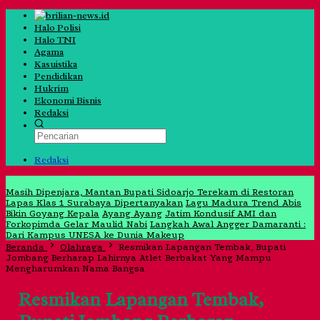
Halo Polisi
Halo TNI
Agama
Kasuistika
Pendidikan
Hukrim
Ekonomi Bisnis
Redaksi
Redaksi
Jangan Lewatkan
Masih Dipenjara, Mantan Bupati Sidoarjo Terekam di Restoran
Lapas Klas 1 Surabaya Dipertanyakan
Lagu Madura Trend Abis
Bikin Goyang Kepala
Ayang Ayang
Jatim Kondusif AMI dan
Forkopimda Gelar Maulid Nabi
Langkah Awal Angger Damaranti :
Dari Kampus UNESA ke Dunia Makeup
Beranda
Olahraga
Resmikan Lapangan Tembak, Bupati
Jombang Berharap Lahirnya Atlet Berbakat Yang Mampu
Mengharumkan Nama Bangsa
Resmikan Lapangan Tembak,