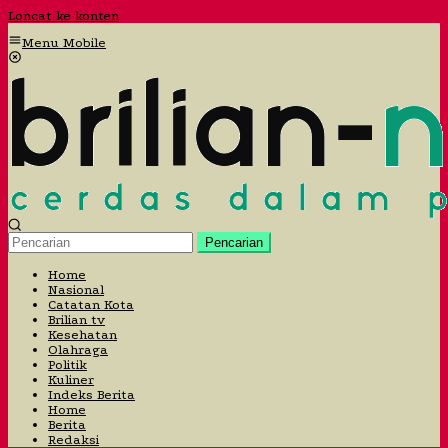
Loncat ke konten
Menu Mobile
Pencarian
Home
Nasional
Catatan Kota
Brilian tv
Kesehatan
Olahraga
Politik
Kuliner
Indeks Berita
Home
Berita
Redaksi