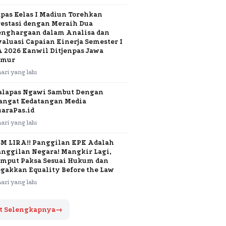
apas Kelas I Madiun Torehkan
restasi dengan Meraih Dua
enghargaan dalam Analisa dan
valuasi Capaian Kinerja Semester I
A 2026 Kanwil Ditjenpas Jawa
imur
hari yang lalu
alapas Ngawi Sambut Dengan
angat Kedatangan Media
uaraPas.id
hari yang lalu
SM LIRA!! Panggilan KPK Adalah
anggilan Negara! Mangkir Lagi,
emput Paksa Sesuai Hukum dan
egakkan Equality Before the Law
hari yang lalu
t Selengkapnya
→