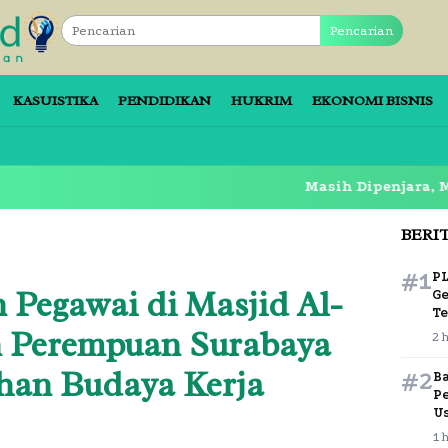
Pencarian
KASUISTIKA
PENDIDIKAN
HUKRIM
EKONOMI BISNIS
Masih Dipenjara, Mantan Bup
BERI
#1
P
 Pegawai di Masjid Al-
G
T
n Perempuan Surabaya
2 
han Budaya Kerja
#2
B
P
U
1 