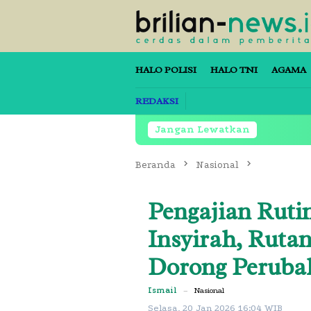
Loncat
ke
konten
HALO POLISI
HALO TNI
AGAMA
REDAKSI
Jangan Lewatkan
Beranda
Nasional
Pengajian Rutin
Insyirah, Ruta
Dorong Peruba
Ismail
–
Nasional
Selasa, 20 Jan 2026 16:04 WIB