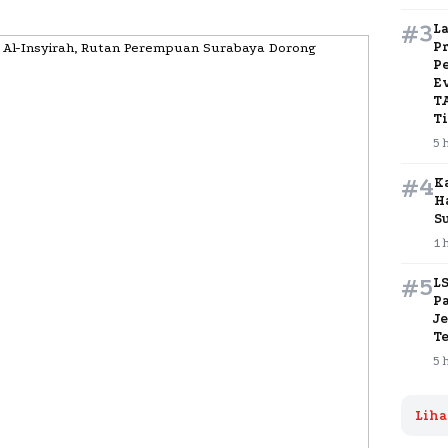
#3
L
P
P
E
T
T
5 
#4
K
H
S
1 
#5
L
P
J
T
5 
Liha