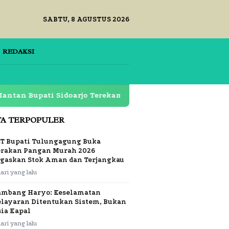
SABTU, 8 AGUSTUS 2026
REDAKSI
ati Sidoarjo Terekam di Restoran Lapas Klas 1 Surabaya 
TA TERPOPULER
LT Bupati Tulungagung Buka
erakan Pangan Murah 2026
egaskan Stok Aman dan Terjangkau
hari yang lalu
ambang Haryo: Keselamatan
elayaran Ditentukan Sistem, Bukan
sia Kapal
hari yang lalu