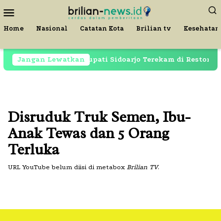
Loncat
Menu
ke
Mobile
konten
Home
Nasional
Catatan Kota
Brilian tv
Kesehatan
h Dipenjara, Mantan Bupati Sidoarjo Terekam di Restoran 
Jangan Lewatkan
Disruduk Truk Semen, Ibu-
Anak Tewas dan 5 Orang
Terluka
URL YouTube belum diisi di metabox
Brilian TV
.