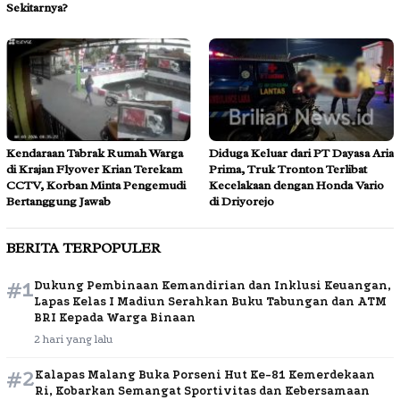
Sekitarnya?
Kendaraan Tabrak Rumah Warga
Diduga Keluar dari PT Dayasa Aria
di Krajan Flyover Krian Terekam
Prima, Truk Tronton Terlibat
CCTV, Korban Minta Pengemudi
Kecelakaan dengan Honda Vario
Bertanggung Jawab
di Driyorejo
BERITA TERPOPULER
#1
Dukung Pembinaan Kemandirian dan Inklusi Keuangan,
Lapas Kelas I Madiun Serahkan Buku Tabungan dan ATM
BRI Kepada Warga Binaan
2 hari yang lalu
#2
Kalapas Malang Buka Porseni Hut Ke-81 Kemerdekaan
Ri, Kobarkan Semangat Sportivitas dan Kebersamaan