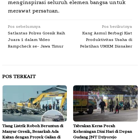
menginspirasi seluruh elemen bangsa untuk
merawat persatuan.
Navigasi
Pos sebelumnya
Pos berikutnya
Satlantas Polres Gresik Raih
Kang Asmul Berbagi Kiat
pos
Juara 1 dalam Video
Produktivitas Usaha di
Rampcheck se- Jawa Timur
Pelatihan UMKM Disnaker
POS TERKAIT
Tiang Listrik Roboh Beruntun di
Tabrakan Keras Pecah
Manyar Gresik, Benarkah Ada
Keheningan Dini Hari di Depan
Kaitan dengan Proyek Galian di
Gudang JNT Driyorejo