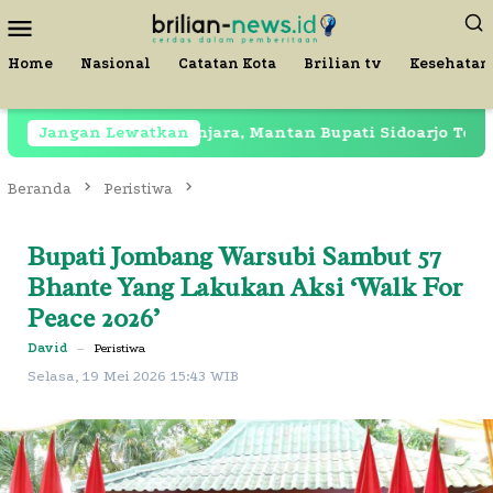
Loncat
Menu
ke
Mobile
konten
Home
Nasional
Catatan Kota
Brilian tv
Kesehatan
Jangan Lewatkan
Masih Dipenjara, Mantan Bupati Sidoarjo Terekam d
Beranda
Peristiwa
Bupati Jombang Warsubi Sambut 57
Bhante Yang Lakukan Aksi ‘Walk For
Peace 2026’
David
–
Peristiwa
Selasa, 19 Mei 2026 15:43 WIB