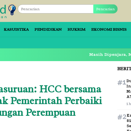
Pencarian
KASUISTIKA
PENDIDIKAN
HUKRIM
EKONOMI BISNIS
Masih Dipenjara, Mantan Bup
BERI
#1
D
asuruan: HCC bersama
In
M
k Pemerintah Perbaiki
A
1 
dungan Perempuan
#2
K
8
S