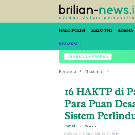
Loncat
ke
konten
HALO POLISI
HALO TNI
AGAMA
REDAKSI
Jangan Lewatkan
Beranda
Nasional
16 HAKTP di P
Para Puan Desa
Sistem Perlin
Ismail
–
Nasional
Selasa, 2 Des 2025 14:32 WIB