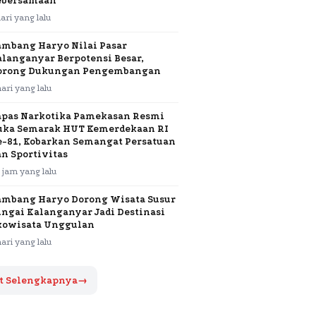
ebersamaan
hari yang lalu
ambang Haryo Nilai Pasar
alanganyar Berpotensi Besar,
orong Dukungan Pengembangan
hari yang lalu
apas Narkotika Pamekasan Resmi
uka Semarak HUT Kemerdekaan RI
e-81, Kobarkan Semangat Persatuan
an Sportivitas
 jam yang lalu
ambang Haryo Dorong Wisata Susur
ungai Kalanganyar Jadi Destinasi
kowisata Unggulan
hari yang lalu
t Selengkapnya
→