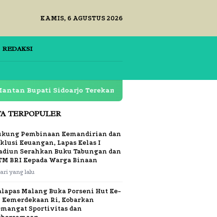
KAMIS, 6 AGUSTUS 2026
REDAKSI
ati Sidoarjo Terekam di Restoran Lapas Klas 1 Surabaya 
TA TERPOPULER
ukung Pembinaan Kemandirian dan
klusi Keuangan, Lapas Kelas I
adiun Serahkan Buku Tabungan dan
TM BRI Kepada Warga Binaan
hari yang lalu
alapas Malang Buka Porseni Hut Ke-
1 Kemerdekaan Ri, Kobarkan
emangat Sportivitas dan