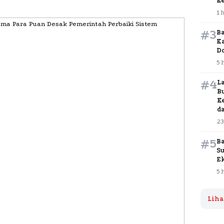
K
1 
#3
B
K
D
5 
#4
L
B
K
d
23
#5
B
S
E
5 
Liha