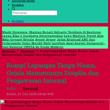
Ekonomi Bisnis
Redaksi
Redaksi
Jangan Lewatkan
Masih Dipenjara, Mantan Bupati Sidoarjo Terekam di Restoran
Lapas Klas 1 Surabaya Dipertanyakan
Lagu Madura Trend Abis
Bikin Goyang Kepala
Ayang Ayang
Jatim Kondusif AMI dan
Forkopimda Gelar Maulid Nabi
Langkah Awal Angger Damaranti :
Dari Kampus UNESA ke Dunia Makeup
Beranda
Nasional
Rompi Lapangan Tanpa Nama, Gejala
Menurunnya Disiplin dan Pengawasan Internal
Rompi Lapangan Tanpa Nama,
Gejala Menurunnya Disiplin dan
Pengawasan Internal
Relis
–
Nasional
Kamis, 11 Jun 2026 09:46 WIB